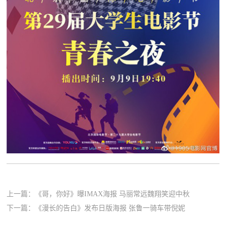
上一篇：
《哥，你好》曝IMAX海报 马丽常远魏翔笑迎中秋
下一篇：
《漫长的告白》发布日版海报 张鲁一骑车带倪妮