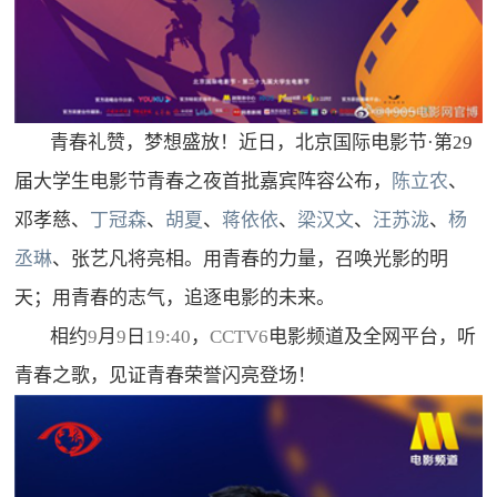
青春礼赞，梦想盛放！近日，北京国际电影节
·
第
29
届大学生电影节青春之夜首批嘉宾阵容公布，
陈立农
、
邓孝慈、
丁冠森
、
胡夏
、
蒋依依
、
梁汉文
、
汪苏泷
、
杨
丞琳
、张艺凡将亮相。用青春的力量，召唤光影的明
天；用青春的志气，追逐电影的未来。
相约
9
月
9
日
19:40
，
CCTV6
电影频道及全网平台，听
青春之歌，见证青春荣誉闪亮登场！