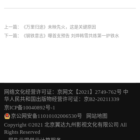
上一篇：
《万里归途》未映先火，这是关键原因
下一篇：
《钢铁意志》曝首支预告 刘烨韩雪共炼第一炉铁水
网络文化经营许可证：京网文【2021】2749-762号 中
华人民共和国出版物经营许可证：京B2-20211339
京ICP备10040892号-1
京公网安备11010102006530号
网站地图
Copyright ©2021 北京翼达九州影视文化有限公司 All
Rights Reserved