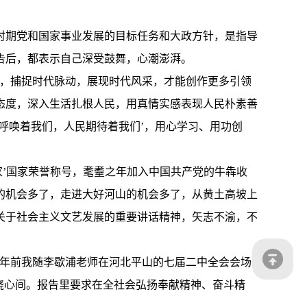
时期党和国家事业发展的目标任务和大政方针，是指导
告后，都表示自己深受鼓舞，心潮澎湃。
向，捕捉时代脉动，展现时代风采，才能创作更多引领
态度，深入生活扎根人民，用真情实感表现人民朴素善
呼唤着我们，人民期待着我们’，用心学习、用功创
家’国家荣誉称号，耄耋之年加入中国共产党的牛犇收
的机会多了，走进大好河山的机会多了，从黄土高坡上
关于社会主义文艺发展的重要讲话精神，矢志不渝，不
2年前我随李歇浦老师在河北平山的七届二中全会会场
萦绕心间。报告里要求在全社会弘扬奉献精神、奋斗精