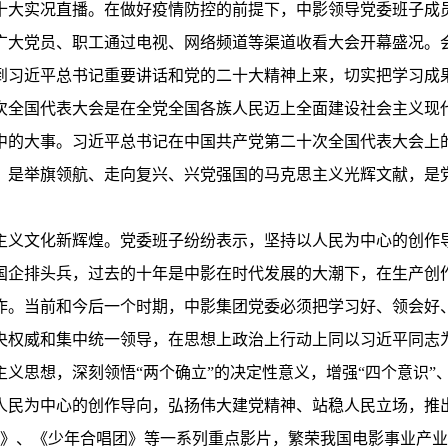
十大实况直播。在做好疫情防控的前提下，中影领导党委班子成
影广大党员、职工通过电视、网络频道等渠道收看大会开幕盛况。
到习近平总书记重要讲话和党的二十大精神上来，切实把学习成
次全国代表大会是在全党全国各族人民迈上全面建设社会主义现
中的大事。习近平总书记在中国共产党第二十次全国代表大会上
，是举旗领航、走向复兴、兴党强国的马克思主义光辉文献，是
主义文化新辉煌。党委班子纷纷表示，坚持以人民为中心的创作
国企排头兵，过去的十年是中影在时代发展的大潮下，在生产创
作。当前和今后一个时期，中影集团党委必须把学习好、领会好
央权威和集中统一领导，在思想上政治上行动上同以习近平同志
义思想，深刻领悟“两个确立”的决定性意义，增强“四个意识”、
人民为中心的创作导向，弘扬伟大建党精神、站稳人民立场，推
家》、《少年合唱团》等一系列重点影片，繁荣我国电影事业产