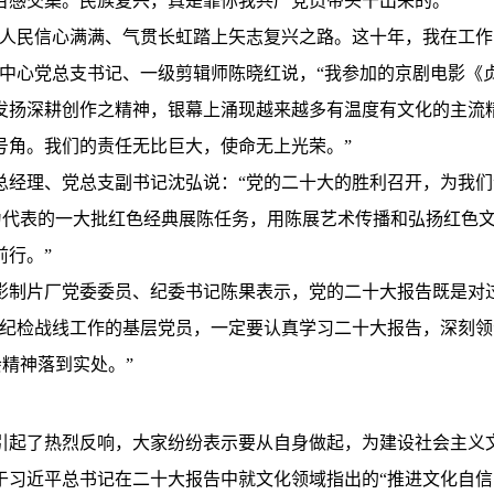
百感交集。民族复兴，真是靠你我共产党员带头干出来的。”
国人民信心满满、气贯长虹踏上矢志复兴之路。这十年，我在工
中心党总支书记、一级剪辑师陈晓红说，“我参加的京剧电影《贞
发扬深耕创作之精神，银幕上涌现越来越多有温度有文化的主流
号角。我们的责任无比巨大，使命无上光荣。”
总经理、党总支副书记沈弘说：“党的二十大的胜利召开，为我
目为代表的一大批红色经典展陈任务，用陈展艺术传播和弘扬红色
行。”
影制片厂党委委员、纪委书记陈果表示，党的二十大报告既是对
纪检战线工作的基层党员，一定要认真学习二十大报告，深刻领
会精神落到实处。”
引起了热烈反响，大家纷纷表示要从自身做起，为建设社会主义
习近平总书记在二十大报告中就文化领域指出的“推进文化自信