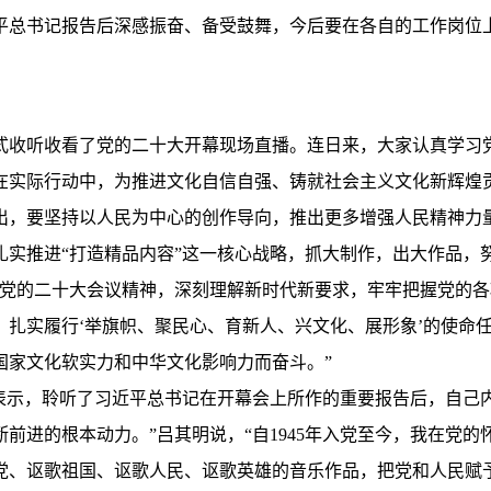
平总书记报告后深感振奋、备受鼓舞，今后要在各自的工作岗位
方式收听收看了党的二十大开幕现场直播。连日来，大家认真学
在实际行动中，为推进文化自信自强、铸就社会主义文化新辉煌
出，要坚持以人民为中心的创作导向，推出更多增强人民精神力量
扎实推进“打造精品内容”这一核心战略，抓大制作，出大作品，
彻党的二十大会议精神，深刻理解新时代新要求，牢牢把握党的
，扎实履行‘举旗帜、聚民心、育新人、兴文化、展形象’的使命
国家文化软实力和中华文化影响力而奋斗。”
表示，聆听了习近平总书记在开幕会上所作的重要报告后，自己
前进的根本动力。”吕其明说，“自1945年入党至今，我在党
党、讴歌祖国、讴歌人民、讴歌英雄的音乐作品，把党和人民赋