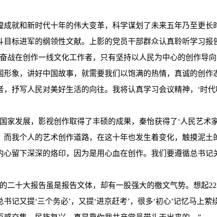
煌成就和新时代十年的伟大变革，科学谋划了未来五年乃至更长
斗目标进军的纲领性文献。上影的党员干部群众认真聆听学习报
是奋战在创作一线文化工作者，只有坚持以人民为中心的创作导
国形象，讲好中国故事，就需要我们以饱满的热情，真诚的创作
者，抒写人民对美好生活的向往。我将认真学习会议精神，‘时代
国家发展，影视创作取得了丰硕的成果，秦怡获得了‘人民艺术
。而我个人的艺术创作道路，在这十年也发生着变化，触摸泥土
内心留下深深的烙印，因为是用心血在创作。我们要遵循总书记
党的二十大报告虽是报告文体，却有一股强大的檄文气势。想起2
书记又提‘三个务必’，又提‘进京赶考’，很多‘初心’记忆马上