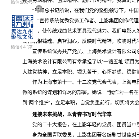
神、劳动精神、创造精神、勤俭节约精神，我真的是
微信公众号
“正如总书记所说，在我们党的坚强领导下，中
发展。”宣传系统优秀党务工作者、上影集团创作代理
等技术，使传统戏曲艺术更具现代魅力。我们电影人
文化培根铸魂、启智润心，反映时代精神，吹响时代
微信小程序
宣传系统优秀共产党员、上海美术设计有限公司
上海美术设计有限公司有幸承担了以‘一馆五址’项
大建党精神，立足本职、埋头苦干，心怀梦想、稳健前
作为上海市第十一、十二次党代会代表，上海电
做的系统的谋划和详尽的部署。她说：“我作为一名在
到‘两个维护’，立足本职，自觉负重前行，切实将大
迎接未来挑战，以青春书写时代华章
党的二十大报告，在上影年轻的党员、团员当中
身为全国青联委员，上影集团著名编剧甘世佳对于