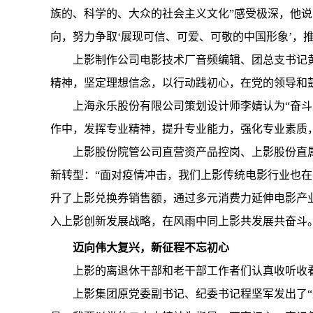
族的、科学的、大众的社会主义文化”感受极深，他
向，努力争取‘展现可信、可爱、可敬的中国形象’，
上影制作公司电影技术厂音频编辑、团总支书记黄
精神，坚定理想信念，以行动践初心，在党的领导和
上海永乐股份有限公司策划设计师李婧认为“奋斗
作中，发挥专业精神，提升专业能力，强化专业素质
上影股份院管公司直营资产品控岗、上影股份直
新转型：“面对疫情冲击，我们上影传统电影行业也在
升了上影兑换券销售额，通过多元消费力延伸电影产
入上影创新发展战略，在风雨中同上影共发展共奋斗。
迈向伟大复兴，新征程不忘初心
上影的离退休干部和老干部工作者们认真收听收
上影集团原党委副书记、纪委书记程坚军发出了“