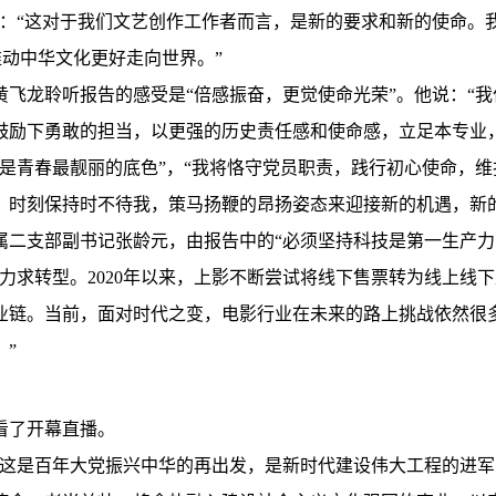
说：“这对于我们文艺创作工作者而言，是新的要求和新的使命。
推动中华文化更好走向世界。”
飞龙聆听报告的感受是“倍感振奋，更觉使命光荣”。他说：“
鼓励下勇敢的担当，以更强的历史责任感和使命感，立足本专业
是青春最靓丽的底色”，“我将恪守党员职责，践行初心使命，
，时刻保持时不待我，策马扬鞭的昂扬姿态来迎接新的机遇，新的
属二支部副书记张龄元，由报告中的“必须坚持科技是第一生产力
力求转型。2020年以来，上影不断尝试将线下售票转为线上线
业链。当前，面对时代之变，电影行业在未来的路上挑战依然很
”
看了开幕直播。
这是百年大党振兴中华的再出发，是新时代建设伟大工程的进军