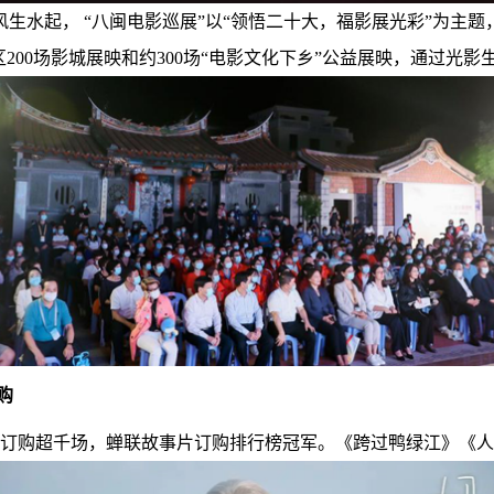
生水起， “八闽电影巡展”以“领悟二十大，福影展光彩”为主
200场影城展映和约300场“电影文化下乡”公益展映，通过光
购
线订购超千场，蝉联故事片订购排行榜冠军。《跨过鸭绿江》《