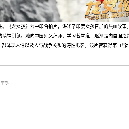
注。《龙女孩》为中印合拍片，讲述了印度女孩普加的热血故事。
精神引领。她向中国师父拜师，学习截拳道，逐渐走向自强之路
一部体现人性以及人与战争关系的诗性电影。该片曾获得第11届
昌举办