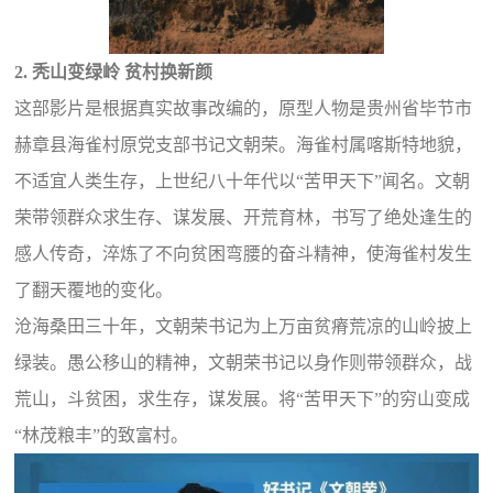
2. 秃山变绿岭 贫村换新颜
这部影片是根据真实故事改编的，原型人物是贵州省毕节市
赫章县海雀村原党支部书记文朝荣。海雀村属喀斯特地貌，
不适宜人类生存，上世纪八十年代以“苦甲天下”闻名。文朝
荣带领群众求生存、谋发展、开荒育林，书写了绝处逢生的
感人传奇，淬炼了不向贫困弯腰的奋斗精神，使海雀村发生
了翻天覆地的变化。
沧海桑田三十年，文朝荣书记为上万亩贫瘠荒凉的山岭披上
绿装。愚公移山的精神，文朝荣书记以身作则带领群众，战
荒山，斗贫困，求生存，谋发展。将“苦甲天下”的穷山变成
“林茂粮丰”的致富村。