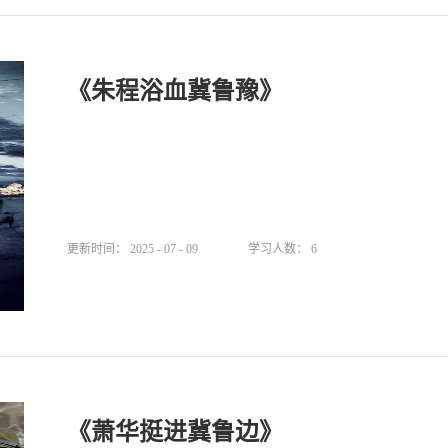
《朱程浴血冀鲁豫》
更新时间：
2025
-
07
-
09
学习人数：
6
《萧华挺进冀鲁边》