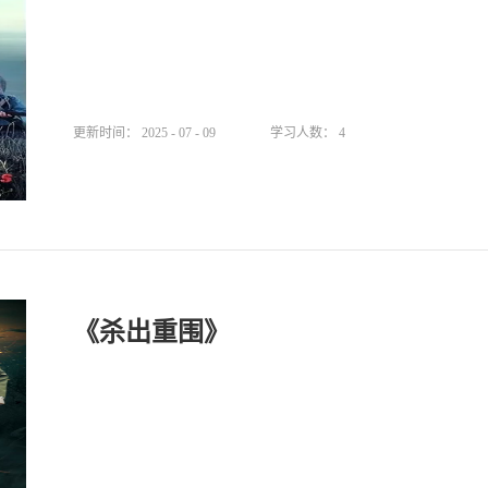
更新时间：
2025
-
07
-
09
学习人数：
4
《杀出重围》