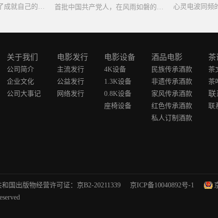
变回普通北极熊，为了成就自己的特工梦。
首批中国共产党人，在风雨如磐的日子中担起了救亡图存重任，让中国革命前途焕然一新。
关于我们
电影发行
电影设备
酒品电影
茶
公司简介
主流发行
4K设备
民族传承酒款
茶
企业文化
公益发行
1.3K设备
非遗传承酒款
茶
联
公司大事记
网络发行
0.8K设备
家风传承酒款
座椅设备
红色传承酒款
联
私人订制酒款
和国出版物经营许可证：京B2-20211339
京ICP备10040892号-1
erved