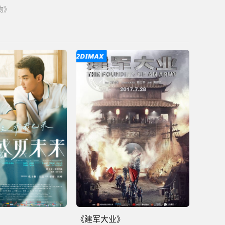
物》
》
《建军大业》