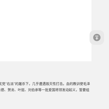
国民党“右派”的屠杀下，几乎遭遇毁灭性打击。血的教训使毛泽
朱德、贺龙、叶挺、刘伯承等一批爱国将领发动起义，誓要组