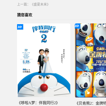
上一篇：
《盛夏未来》
猜您喜欢
《哆啦A梦：伴我同行2》
《贝肯熊2：金牌