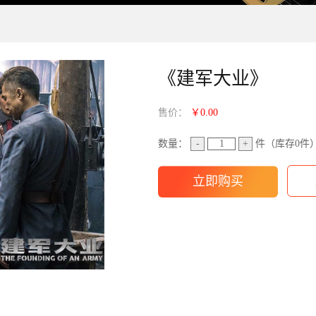
《建军大业》
售价：
￥0.00
数量：
-
+
件（库存
0
件