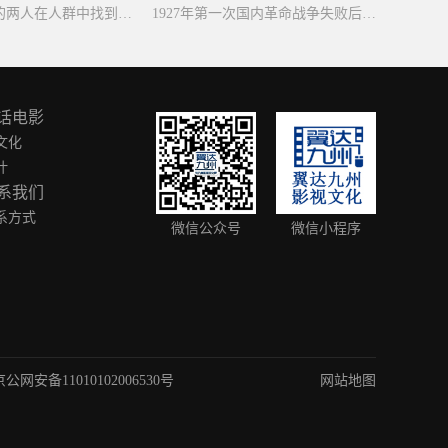
心灵电波同频的两人在人群中找到孤独的同类，并在未解的青春里，携手面对校园、家庭生活中的种种困惑难题。
1927年第一次国内革命战争失败后，中国共产党挽救革命，于当年8月1日在江西南昌举行八一南昌起义，从而创建中国共产党领导的人民军队的故事。
话电影
文化
叶
系我们
系方式
微信公众号
微信小程序
京公网安备11010102006530号
网站地图