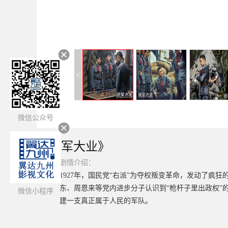
<
微信公众号
《建军大业》
简介：
剧情介绍：
1927年，国民党“右派”为夺权叛变革命，发动了疯
东、周恩来等党内进步分子认识到“枪杆子里出政权
微信小程序
建一支真正属于人民的军队。