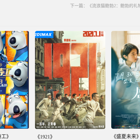
下一篇：
《流浪猫鲍勃2：鲍勃的礼
《盛夏未来
特工》
《1921》