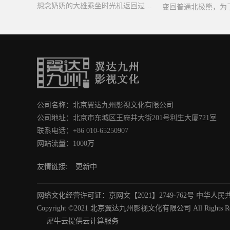
想念奶奶的大雄乘坐时光机返回过去与奶奶相见，因为奶奶想看到自己的新娘，便跑去找静香求婚。
公司名称：北京翼达九州影视文化有限公司
公司地址：北京市东城区王府井大街201号利生大厦721室
联系电话：+86 010-65250907
网站流量：1000万
友情链接:
更新中
网络文化经营许可证：京网文【2021】2749-762号 中华人民共
Copyright ©2021 北京翼达九州影视文化有限公司 All Rights Res
犀牛云提供云计算服务