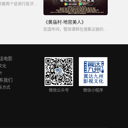
民国初年九叔带着两个徒弟行医济世，却不曾想到：隐藏于吉祥镇的猫僵利用人性私欲助其开启黄河鬼棺，一场血案阴谋拉开序幕，九叔师徒为保乡民平安，展开了一场探索这场灵异事件背后。
《黄庙村·地宫美人》
民国年间，警探谭辉在搜集证据的过程中,竟慢慢揭开了民国少女遭囚禁的惊天秘密。
话电影
文化
叶
系我们
系方式
微信公众号
微信小程序