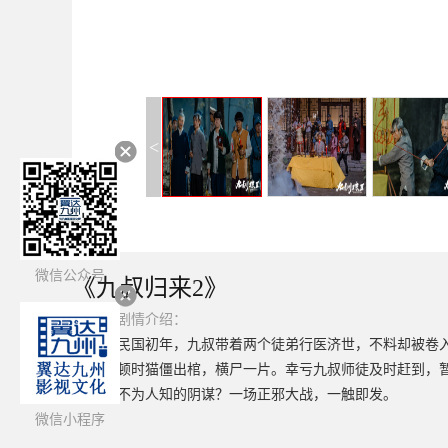
<
微信公众号
《九叔归来2》
简介：
剧情介绍：
民国初年，九叔带着两个徒弟行医济世，不料却被卷
顿时猫僵出棺，横尸一片。幸亏九叔师徒及时赶到，
不为人知的阴谋？一场正邪大战，一触即发。
微信小程序