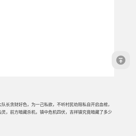
大队长贪财好色，为一己私欲，不听村民劝阻私自开启血棺，
凶灵，前方暗藏杀机，镇中危机四伏，吉祥镇究竟暗藏了多少