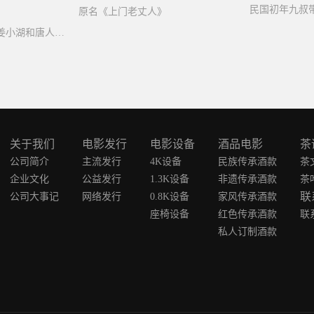
原名《上门老丈人》
海外华人姜芃与女儿姜小湖和唐人街众人齐心协力与巨鳄奋力搏杀，并逐步揭开幕后真相。
关于我们
电影发行
电影设备
酒品电影
茶
公司简介
主流发行
4K设备
民族传承酒款
茶
企业文化
公益发行
1.3K设备
非遗传承酒款
茶
联
公司大事记
网络发行
0.8K设备
家风传承酒款
座椅设备
红色传承酒款
联
私人订制酒款