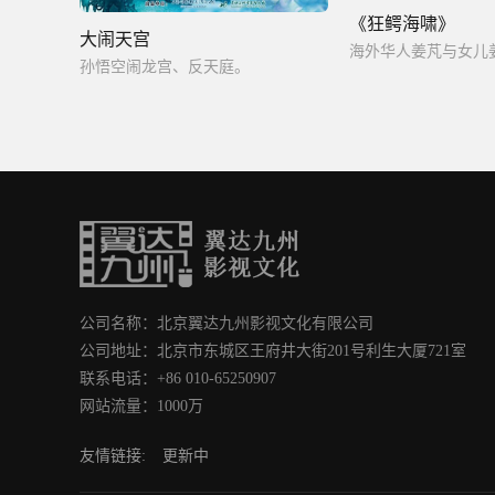
《狂鳄海啸》
大闹天宫
孙悟空闹龙宫、反天庭。
公司名称：北京翼达九州影视文化有限公司
公司地址：北京市东城区王府井大街201号利生大厦721室
联系电话：+86 010-65250907
网站流量：1000万
友情链接:
更新中