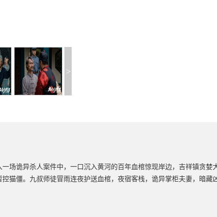
>
入一场诡异杀人案件中，一口沉入黄河的百年血棺惊现岸边，吉祥镇贪婪
暂控猫僵。九叔师徒冒雨连夜护送血棺，夜宿客栈，诡异掌柜夫妻，暗藏