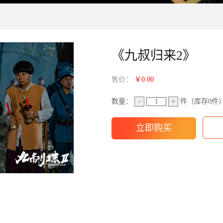
《九叔归来2》
售价：
￥0.00
数量：
-
+
件（库存
0
件