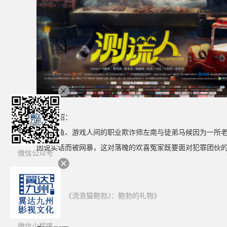
剧情介绍：
浑水摸鱼、游戏人间的职业欺诈师左南与徒弟马候因为一所老
因说实话而被网暴，这对落魄的欢喜冤家既要面对犯罪团伙
微信公众号
上一篇：
《流浪猫鲍勃2：鲍勃的礼物》
微信小程序