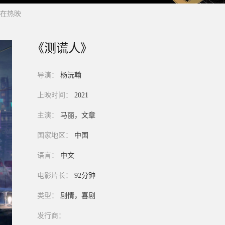
在热映
《测谎人》
导演：
杨沅翰
上映时间：
2021
主演：
马丽，文章
国家地区：
中国
语言：
中文
电影片长：
92分钟
类型：
剧情，喜剧
发行商：