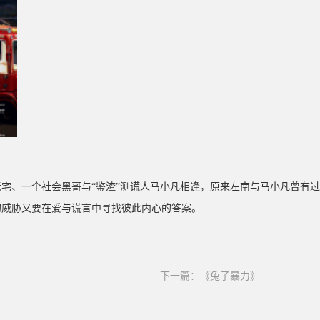
宅、一个社会黑哥与“鉴渣”测谎人马小凡相逢，原来左南与马小凡曾有
的威胁又要在爱与谎言中寻找彼此内心的答案。
下一篇：
《兔子暴力》