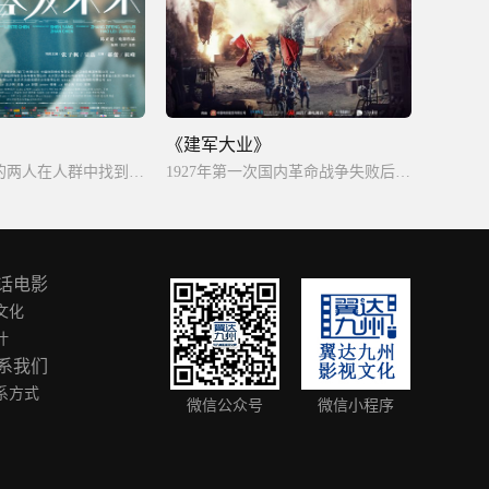
》
《建军大业》
心灵电波同频的两人在人群中找到孤独的同类，并在未解的青春里，携手面对校园、家庭生活中的种种困惑难题。
1927年第一次国内革命战争失败后，中国共产党挽救革命，于当年8月1日在江西南昌举行八一南昌起义，从而创建中国共产党领导的人民军队的故事。
话电影
文化
叶
系我们
系方式
微信公众号
微信小程序