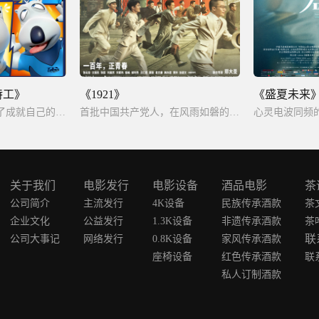
特工》
《1921》
《盛夏未来
变回普通北极熊，为了成就自己的特工梦。
首批中国共产党人，在风雨如磐的日子中担起了救亡图存重任，让中国革命前途焕然一新。
关于我们
电影发行
电影设备
酒品电影
茶
公司简介
主流发行
4K设备
民族传承酒款
茶
企业文化
公益发行
1.3K设备
非遗传承酒款
茶
联
公司大事记
网络发行
0.8K设备
家风传承酒款
座椅设备
红色传承酒款
联
私人订制酒款