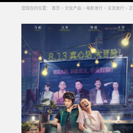
您现在的位置：
首页
>
文化产品
>
电影发行
>
主流发行
>
正