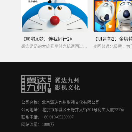
《哆啦A梦：伴我同行2》
《贝肯熊2：金牌
想念奶奶的大雄乘坐时光机返回过去与奶奶相见，因为奶奶想看到自己的新娘，便跑去找静香求婚。
公司名称：北京翼达九州影视文化有限公司
公司地址：北京市东城区王府井大街201号利生大厦721室
联系电话：+86 010-65250907
网站流量：1000万