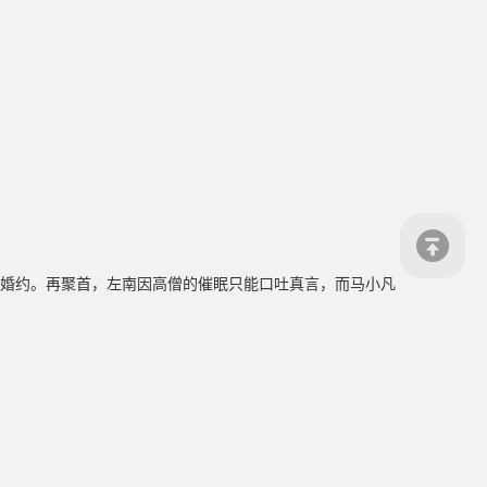
过婚约。再聚首，左南因高僧的催眠只能口吐真言，而马小凡