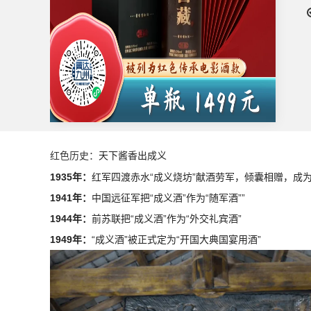
天下酱香出成义
红色历史：
1935
年：
红军四渡赤水“成义烧坊”献酒劳军，倾囊相赠，成
1941
年：
中国远征军把“成义酒”作为“随军酒””
1944
年：
前苏联把“成义酒”作为“外交礼宾酒”
1949
年：
“成义酒”被正式定为“开国大典国宴用酒”