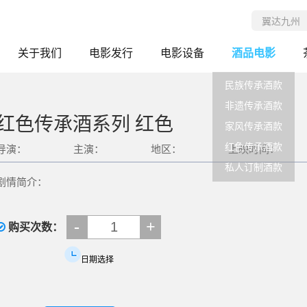
关于我们
电影发行
电影设备
酒品电影
民族传承酒款
非遗传承酒款
红色传承酒系列 红色
家风传承酒款
红色传承酒款
导演：
主演：
地区：
上映时间：
私人订制酒款
剧情简介：
-
+
购买次数：
日期选择