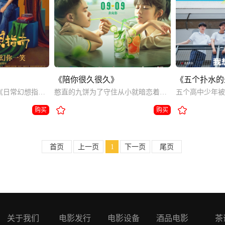
《陪你很久很久》
《五个扑水的
超现实治愈喜剧电影《日常幻想指南》。
憨直的九饼为了守住从小就暗恋着的青梅竹马薄荷，决定要为自己的青春奋力一搏。
购买
购买
首页
上一页
1
下一页
尾页
关于我们
电影发行
电影设备
酒品电影
茶