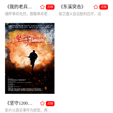
《我的老兵爷爷》
《东溪突击》
点映
点映
缅怀革命先烈，致敬革命老兵。
保卫遵义会议胜利召开，浴血奋战阻击敌军。
0
《坚守1200秒》
点映
影片以真实事件为原型，再现了战争年代的艰难与悲壮。