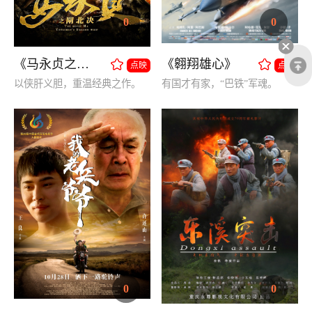
0
0
《马永贞之闸北决》
《翱翔雄心》
点映
点映
以侠肝义胆，重温经典之作。
有国才有家，“巴铁”军魂。
0
0