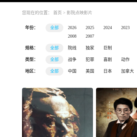
您现在的位置：
首页
>
影院点映影片
年份：
全部
2026
2025
2024
2023
2008
2007
规格：
全部
院线
独家
巨制
类型：
全部
战争
犯罪
喜剧
动作
地区：
全部
中国
美国
日本
加拿大