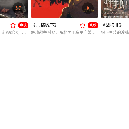
5.7
0
《兵临城下》
《战狼Ⅱ》
点映
点映
高家庄民兵队长高传宝带领群众，在党的领导下深入日寇白区，机智勇敢地开展对敌斗争。
解放战争时期，东北民主联军向某城国民党军发动强大攻势，从打入敌人内部，到最后瓦解敌军。