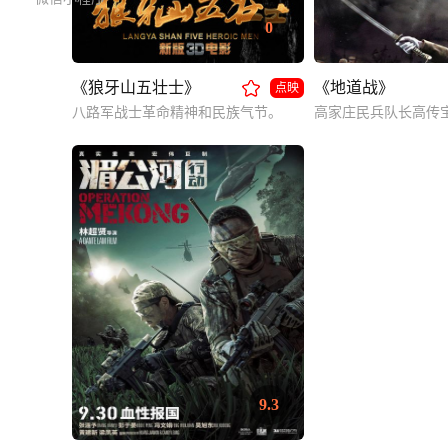
0
《狼牙山五壮士》
《地道战》
点映
八路军战士革命精神和民族气节。
9.3