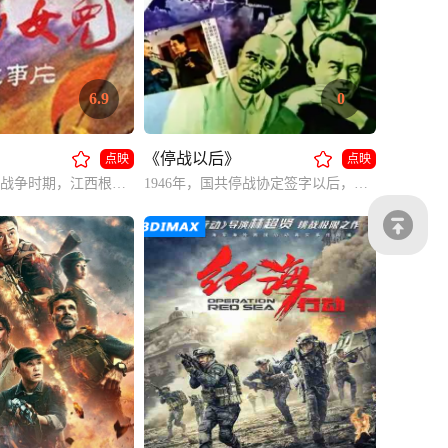
6.9
0
《停战以后》
点映
点映
第二次国内革命战争时期，江西根据地笼罩在白色恐怖中，共产党员玉梅带领人民群众坚持斗争，最后为了掩护游击队员而英勇就义。
1946年，国共停战协定签字以后，中共代表顾青将军在军调处与美方代表、国民党代表展开针锋相对的斗争，揭露了他们假和平、真备战的阴谋的故事。