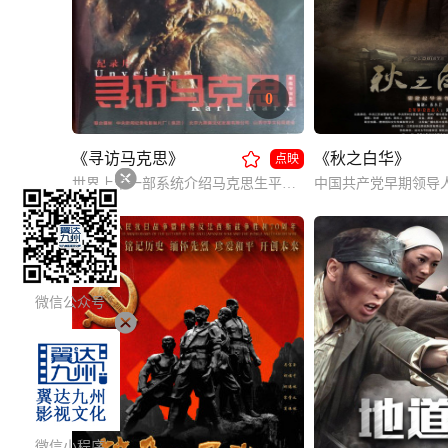
0
《寻访马克思》
《秋之白华》
点映
世界上第一部系统介绍马克思生平的传记类电影作品。
微信公众号
微信小程序