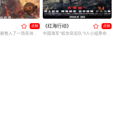
9.7
9.4
《红海行动》
点映
点映
脱下军装的冷锋被卷入了一场非洲国家的叛乱，本来能够安全撤离的他无法忘记军人的职责，重回战场展开救援。
中国海军“蛟龙突击队”8人小组奉命执行撤侨任务，突击队兵分两路进行救援，但不幸遭到伏击，人员伤亡；同时在粉碎叛军武装首领的惊天阴谋中惨胜。