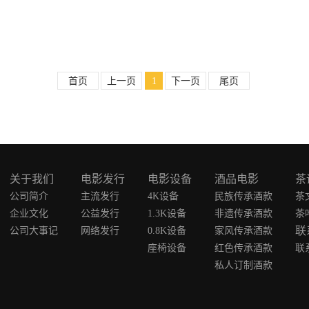
首页
上一页
1
下一页
尾页
关于我们
电影发行
电影设备
酒品电影
茶
公司简介
主流发行
4K设备
民族传承酒款
茶
企业文化
公益发行
1.3K设备
非遗传承酒款
茶
联
公司大事记
网络发行
0.8K设备
家风传承酒款
座椅设备
红色传承酒款
联
私人订制酒款