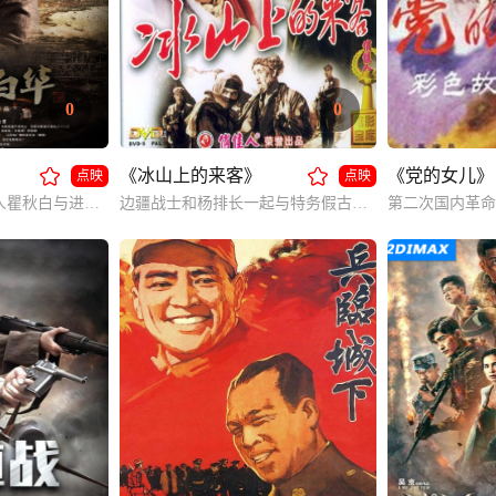
0
0
《冰山上的来客》
《党的女儿》
点映
点映
中国共产党早期领导人瞿秋白与进步女青年杨之华从相知相恋，到终成眷属，再到生死离别。
边疆战士和杨排长一起与特务假古兰丹姆斗智斗勇，最终胜利的阿米尔和真古兰丹姆也得以重逢。