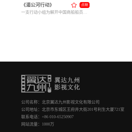
《湄公河行动》
点映
一支行动小组为解开中国商船船员遇难所隐藏的阴谋，企图揪出运毒案件幕后黑手。
公司名称：北京翼达九州影视文化有限公司
公司地址：北京市东城区王府井大街201号利生大厦721室
联系电话：+86 010-65250907
网站流量：1000万