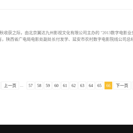
为北京农村公益电影放映事业所做的好事、善事。北京翼达九州公司推广的
方等院线公司作为院线公司一致认为，北京翼达九州公司这种专门针对北
院线公司选择节目的时间。若将新款的3D放映设...
正值金秋收获之际，由北京翼达九州影视文化有限公司主办的 “2013数字
，陕西省广电局电影处副处长付发学、延安市农村数字电影院线公司总经理
理苗爱民、陕西大 秦惠民电影公司总经理李新忠、陕西世纪长安农村数字
农村数字电影有限公 司经理张小娟、汉中市农村数字电影院线有限责任公
电影院线有限公司副总 经理王卫红、宝鸡市农村数字电影院线有限公司副
院线公司副经理胡小龙、 陕西鑫美电影有限公司总经理王金利、天津艾美
了由冯小宁导演的与城市影院同步上映的抗日大片《落经山》，和《陈镜湖
...
上一页
57
58
59
60
61
62
63
64
65
66
下一页
当前院线的形势，发展，合作等方面进行了积极的发言和讨论，拓展过渡厅
在热烈祥和的气氛中取得圆满成功。会议...