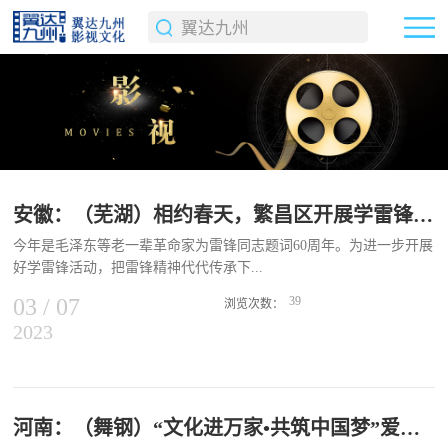
安徽：（芜湖）相约春天，繁昌区开展学雷锋“文化进万家”六进活动
今年是毛泽东等老一辈革命家为雷锋同志题词60周年。为进一步开展
好学雷锋活动，把雷锋精神代代传承下...
03
/
07
39
浏览次数：
2023
去，安徽省芜湖市繁昌区文旅体局以“我们的中国梦——文化进万家”
为主题，开展形式多样的志愿服务六进活动，深入基层企业、学校、
社区、军营、养老院、景区，让弘扬雷锋精神与创建文明校园、创建
全国文明城市有机结合，让公共文化服务惠及更多群众，让雷锋精神
在新时代绽放更加璀璨的光芒。 繁昌区公益电影放映队为学生们放
河南：（舞钢）“文化进万家•共筑中国梦”爱国主义电影进校园活动启动
映电影《雷锋的微笑》，影片中雷锋用火一样的青春燃烧自己温暖别