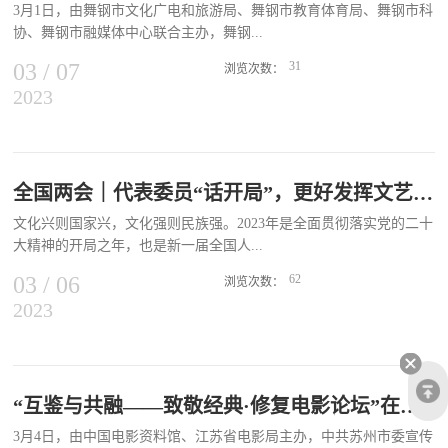
3月1日，由舞钢市文化广电和旅游局、舞钢市教育体育局、舞钢市科
人的精神，感动了在场的老师和同学们。繁昌区志愿服务总队走进养
协、舞钢市融媒体中心联合主办，舞钢...
老院，为在这里安度晚年的爷爷奶奶们献上精心编排的文艺节
目。 繁昌区文化旅游体育局系统党员让学雷锋活动融入日常、化作
03
/
07
31
浏览次数：
经常，组织开展学雷锋进社区活动，让雷锋精神在新时代绽放更加璀
2023
市电影公司承办的“2023年舞钢市‘文化进万家·共筑中国梦’爱国主义
璨的光芒。
电影进校园放映活动”启动。舞钢市电影公司精心组织《平原游击
队》《浴血大别山》《刘胡兰》《血战狙击岭》《红海行动》《天下
父母》《念书的孩子》《网络沉迷与健康生活》《我能做的事》等一
批爱国主义题材影片和指导儿童安全健康生活的科普电影，在全市
全国两会｜代表委员“话开局”，更好发挥文艺作用
103所中小学校进行巡映。八台镇杨楼村小学负责人赵耀武说：“优秀
文化兴则国家兴，文化强则民族强。2023年是全面贯彻落实党的二十
电影充分发挥以文化人、以文育人的作用，陶冶了学生的思想情操，
大精神的开局之年，也是新一届全国人...
帮助他们树立正确的人生观，增强民族自尊心，激发热爱祖国、热爱
家乡的美好情怀。”近年来，舞钢市各中小学校将观看爱国主义电影
03
/
06
62
浏览次数：
作为校园思想政治课堂的一项主要内容，借助电影的特殊视听效果丰
2023
大代表、全国政协委员履职尽责的起步之年。如何开好局、起好步，
富师生们的校园生活、提高同学们的文化素养，将爱国情怀转化为学
把智慧和力量凝聚到党的二十大提出的目标任务上来，是代表委员们
习的动力，培养孩子们树立“为中华民族伟大复兴而读书”的使命感和
的中心话题。部分全国人大代表、全国政协委员紧紧围绕党的二十大
责任感。
作出的决策部署，为文化繁荣发展建言献策，共同探讨如何推进文化
自信自强，铸就社会主义文化新辉煌。01 郭建华代表：关注农民花
“互鉴与共融——致敬经典·修复电影论坛”在江苏苏州举行
生产业发展作为宣传思想文化战线的一名“老兵”，今年是来自河南开
3月4日，由中国电影资料馆、江苏省电影局主办，中共苏州市委宣传
封的基层农村电影放映工作者郭建华代表第16次上两会。今年，郭建