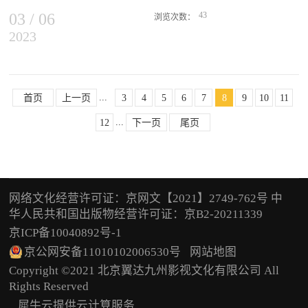
交流的载体” 和“共融:影像修复融合与创新”两个单元...
更加乐观——尽管他们倾向于在票房预期阶段夸大片单的市场号召
03
/
06
43
浏览次数：
力，却在票房令人失望时责备它们。今年将上映三部漫威电影、一部
2023
三姐”的扮演者黄婉秋，因抢救治疗无效逝世在医院逝世，享年80
新的《夺宝奇兵》系列影片、一部新的《碟中谍》影片（由汤姆·克
岁。 半月前，她发出了最后一条微信，交代了她的西行。在很多观
鲁斯主演）、《沙丘2》、《饥饿游戏》前传以及《旺卡》
众心中，她就是“刘三姐”的代名词。连她自己的名片就写着“广西刘
（Wonka）、《超级马里奥兄弟大电影》（Super Mario Bros）、《芭
三姐黄婉秋”。她曾说，“演了刘三姐，我觉得自己这辈子就值了。虽
比》（Barbie）和克里斯托弗·诺兰的作品《奥本海默》
...
然我的职务很多，但我觉得那些东西都是暂时的，只有刘三姐才是永
首页
上一页
3
4
5
6
7
8
9
10
11
（Oppenheimer）。 更令人担忧的是最近偏向成人观众的电影和独立
恒的。” 电影《刘三姐》放眼中国影坛，有着特别的意义，影片由苏
剧集的表现。随着影院窗口的倒塌，较小的发行商将需要更加努力地
...
12
下一页
尾页
里执导，是中国第一部风光音乐片。电影根据广西壮族民间故事改编
说服这些观众在大银幕上观看...
而成，讲述了刘三姐用山歌反抗财主莫怀仁的故事。事实上，“刘三
姐”的选角首选，并非黄婉秋。导演苏里在40余位演员中反复挑选几
位候选人之后，始终觉得少了点什么。思来想去，他还是觉得这个角
色要由地道的“广西女孩”扮演，于是，他选择了本扮演“舟妹”的黄婉
网络文化经营许可证：京网文【2021】2749-762号 中
秋，来出演“刘三姐”。 虽然从事多年桂剧舞台艺术，但第一次拍摄
华人民共和国出版物经营许可证：京B2-20211339
电影，黄婉秋也遇到了不少的挫折。在拍摄刘三姐抛绣球那段戏时，
京ICP备10040892号-1
因为导演苏里不满意，要求一遍遍重来，最后把黄婉秋给骂哭了。所
有的付出都是值得，《刘三姐》一经上映，得到了国内外很多影迷追
京公网安备11010102006530号
网站地图
捧。电影主题曲《山歌好比春江水》，更是传唱至今。《刘三姐》的
Copyright ©2021 北京翼达九州影视文化有限公司 All
影响久远，导演张艺谋执导大型实景舞台剧《印象·刘三姐》期间，
Rights Reserved
也曾表示：“电影《刘三姐》对我影响至深，我小时对刘三姐...
犀牛云提供云计算服务