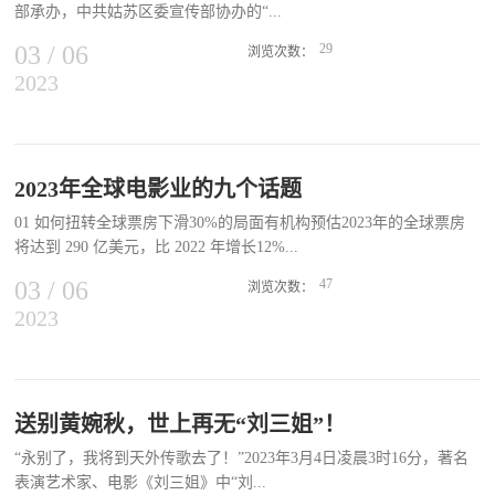
部承办，中共姑苏区委宣传部协办的“...
华的议案建议仍然关注农民花生产业发展。花生是农民的主要经济作
物，河南省不仅是全国粮食生产大省，也是全国花生种植面积较多的
03
/
06
29
浏览次数：
省份，常年种植花生面积和产量居全国首位。她希望把农民的花生产
2023
互鉴与共融——致敬经典·修复电影论坛”在江苏苏州举行。中国电影
品通过深加工，转化为更多、更好的花生品牌，以花生产品深加工的
资料馆馆长、中国电影艺术研究中心主任孙向辉，江苏省委宣传部常
附加值和花生产品的美誉度，来打开国际和国内的消费市场，让农民
务副部长、省电影局局长梁勇，江苏省电影局副局长王明珠，苏州市
的花生不但有个好收成，还能够卖个好价钱。3月5日是学习雷锋纪念
委常委、宣传部部长金洁，苏州市委常委、苏州国家历史文化名城保
日，今年恰逢“向雷锋同志学习”60周年。谈到雷锋精神，郭建华表
护区党工委书记、姑苏区委书记方文浜等参加论坛，国家电影局技术
2023年全球电影业的九个话题
示，雷锋的伟大，源于平凡；雷锋的高尚，源于信念。雷锋之所以受
处处长黄治出席会议。论坛由中国电影艺术研究中心研究员李镇主
人敬仰，主要是因为他能够在平凡中铸就非凡，在普通中成就伟大。
01 如何扭转全球票房下滑30%的局面有机构预估2023年的全球票房
持。在开幕式致辞中，苏州市委常委、宣传部部长金洁表示，“苏州
在郭建华看来，尽管雷锋所做的一些事情看起来微不足道，但雷锋身
将达到 290 亿美元，比 2022 年增长12%...
市委宣传部与中国电影资料馆连续举办了三次国际修复影展和修复论
上所彰显的爱党爱国、无私奉献、爱岗敬业、乐于助人、勤俭节约等
坛，让苏州这座有着影史文化基因的城市，与电影艺术有了更加紧密
03
/
06
47
崇高精神和优...
浏览次数：
的联结。”中国电影资料馆馆长、中国电影艺术研究中心主任孙向辉
2023
。这对电影院来说似乎是个好消息，但并不是他们想要的。在2017
表示，“文明因互鉴而丰富，技术因共融而发展。在本届论坛中，我
年至 2019 年新冠疫情前的最近三年中，全球年度票房的平均值为417
们邀请到了国内外专家学者，分享和探讨与电影修复相关的实践经验
亿美元，而2023年的290亿美元的估计值比该数字低 30%，新冠疫情
和创新成果，赋予致敬经典·国际修复影展和修复电影论坛新的文化
仍然是一个问题。2022 年全球年度票房的增长，得益于包括《壮志
坐标和精神高度。”《苏园六纪》是我国第一部关于苏州园林的系列
凌云2：独行侠》在内的影片的强劲表现，并以《阿凡达：水之道》
送别黄婉秋，世上再无“刘三姐”！
纪录片，从人文角度介绍了苏州园林的古朴典雅。修复论坛上，首次
的强势上映结束了这一年，但仅有三部票房超过 10 亿美元的影片，
公开放映中国电影资料馆受苏州市委宣传部、苏州市广电总台委托完
“永别了，我将到天外传歌去了！”2023年3月4日凌晨3时16分，著名
其中包括《侏罗纪世界 3》。2019年，当年上映的影片中有8部电影
成的《苏园六纪》4K修复片段。论坛共设“互鉴：修复电影作为文化
表演艺术家、电影《刘三姐》中“刘...
的全球票房达到10亿美元。对于 2023 年的前景，影院运营商表现得