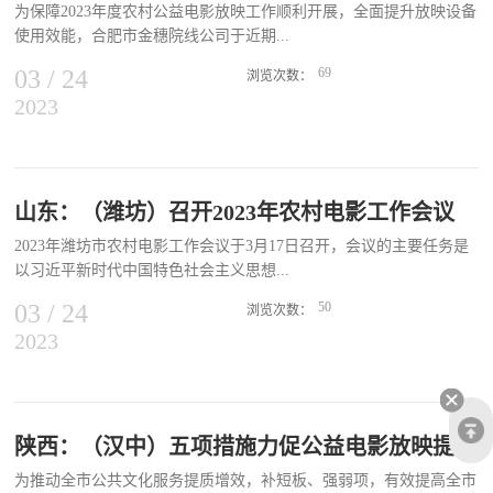
为保障2023年度农村公益电影放映工作顺利开展，全面提升放映设备
映方面，北京世纪东方数字电影院线有限公司回传卡次数最多，超
使用效能，合肥市金穗院线公司于近期...
600次；福建省中兴农村数字电影院线回传放映场次最多，超4500
场。故事片方面，《万里归途》获得49条院线订购，共计8132场，成
03
/
24
69
浏览次数：
为本周故事片订购冠军。此外，《狼群》《浴血阻击》《王良军长》
2023
在全市范围内开展农村电影放映设备巡检工作。2月7日至3月13日，
等军事题材影片也排名靠前。科教片方面，“可可小爱”系列科教片最
金穗院线公司组建技术服务队先后赴长丰县、肥西县、肥东县开展设
受关注。《可可小爱之绿水青山共享共建》《可可小爱之爱护自己保
备巡检工作。 长丰县巡检现场 肥西县巡检现场此次巡检分为线上、
护家人》《可可小爱之文明礼仪》《可可小爱之卫生与健康》等影片
线下两个部分：一是线上推出“放映知识小课堂”。开展设备巡检前，
订购走强。公益放映进福利院、盲聋哑学校 服务场景进一步拓展各
合肥市金穗院线公司通过公众号推出四期“放映知识小课堂”，让放映
山东：（潍坊）召开2023年农村电影工作会议
地院线积极拓展公益电影服务场景，扩大公益电影放映服务范围和影
员通过直观的视频讲授了解实际放映过程中遇到的故障和维护方法，
响力，深入福利院、盲校等特殊场所，更好保障人民群众基本文化权
2023年潍坊市农村电影工作会议于3月17日召开，会议的主要任务是
学会排查故障，做好日常设备保养工作。 放映知识小课堂二是线下
益。通过电影的艺术表现形式，让特殊群体感受祖国在现代化...
以习近平新时代中国特色社会主义思想...
开展设备巡检。合肥市金穗院线公司技术服务队完成了投影机灯泡及
光路检查、播放器磁盘清理、电池更换、功放和喇叭检测维修、摄像
03
/
24
50
浏览次数：
头焦距调整加固、GPS、GPRS 天线检测、服务器断电续播升级等20
2023
为指导，贯彻落实省委宣传部《山东省农村电影标准化均等化放映工
余项基础故障排查工作。共检修设备36台，排除故障52项，系统升级
作实施细则》，总结2022年全市农村电影放映工作，部署2023年全市
36台。 肥东县维保现场此次设备巡检工作准备充分，效果显著，确
农村电影放映工作任务。会议对2022年全市农村电影放映工作7个先
保放映设备高效稳定运行，获得了广大放映员的一致好评，为2023年
进单位、24名先进工作者和38名优秀放映员进行了通报表扬，潍坊新
度合肥市农村电影公益放映工作的顺利开展保驾护航。
农村数字电影院线有限公司对2022年全市农村电影放映监管实施情况
陕西：（汉中）五项措施力促公益电影放映提质增效
进行了通报。诸城市、寿光市、临朐县农村电影放映单位作了交流发
为推动全市公共文化服务提质增效，补短板、强弱项，有效提高全市
言，首届“齐鲁最美基层宣传文化工作者”安丘电影公司放映大队副大