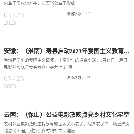
公益电影放映水平，切实将公益电影放...
队长张相立分享自己27年电影放映经历。山东新农村数字电影院线有
限公司经营部经理徐吉明、技术主管姚万刚受邀参加会议，分别就省
03
/
23
62
浏览次数：
监管平台建设的意义和作用以及新型蓝牙监管模块的使用，为全体与
2023
映办成民心工程、阳光工程、安全工程和廉洁工程，汉中市近日出台
会人员进行了业务培训。2023年全面贯彻落实党的二十大精神的开局
《汉中市公益电影放映场次管理暂行办法》，进一步强化公益电影放
之年，潍坊市将坚持问题导向，严格落实责任，确保农村电影放映任
映监管工作。01 明确场次计算标准，切实发挥监管平台作用规定每
务圆满完成。同时以创新思维开展农村电影放映工作，探索放映新模
晚放映不超过两场，放映场次统计以监管平台统计为主，放映员填写
式，及时总结提炼亮点，借助国家级、省级等媒体加大宣传力度，奋
放映回执单为辅，现场水印照片为印证，切实提高监管力度，确保放
安徽：（淮南）寿县启动2023年爱国主义教育电影进校园活动
力开创全市农村电影放映工作新局面。
映质量。02 强化监管值守，杜绝虚报场次行为院线公司安排专人值
为增强学生的爱国主义情怀，丰富学生的课余生活，3月14日，寿县
守监管平台，结合放映计划、现场水印照片等信息，对放映场次的真
电影公司联合寿县寿春中学开展了“爱...
实性和有效性进行核实，坚持将监管平台放映记录+放映回执单+现
场水印照片作为每场电影放映的考核依据，确保每场电影真实有效放
03
/
23
49
浏览次数：
映，坚决杜绝虚报场次的行为。03 合理制定放映计划，规范放映场
2023
国主义电影进校园”活动，拉开了全县2023年爱国主义教育电影进校
次统计明确要求县区服务站提前制定放映计划，并按月在中宣部电影
园活动的帷幕。寿春中学七年级学生及部分教师分两批次观看了爱国
数字节目管理中心网站填报“放映公示”计划，院线公司根据监管平台
主义电影《少年英雄董存瑞》，影片讲述了董存瑞从见习小八路开
监测情况，结合县区服务站报送的汇总表，再次核实公益放映场次。
始，经历抗日战争、解放战争的炮火洗礼，逐渐由鲁莽冲动的孩子蜕
04 市县两级强化督导，确保放映场次落到实处要求县区服务站认真
变为真正的革命战士的成长历程。“我们今天的幸福生活是无数革命
云南：（保山）公益电影放映点亮乡村文化星空
履行管理职责，加大日常对所辖放映人员、放映场次、放映质量、影
先烈用鲜血和生命换来的。作为新时代的好少年，我们应该学习先烈
片片源、群众反映情况的指导和检查督促，严格查处违规行为。院线
农村公益电影放映工程是党和国家关心农民、服务农民的一项重点文
们坚韧不拔、不屈不挠的革命精神，学好文化知识，坚定理想信念，
公司不定期深入公益电影放映现场进行检查，及时发现问题，解决问
化惠民工程，对加强农村精神文明建设...
永远跟党走，为祖国的伟大复兴而努力奋斗。”看完电影后，寿春中