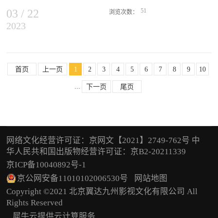
题，切实做到指导深入、检查严格、管理...
学七（六）班郭正欣同学抑制不住内心的激动，深有感触地说。近年
03
/
22
51
浏览次数：
来，寿县高度重视全县中小学生爱国主义教育电影放映工作，将影视
2023
、丰富农民群众精神文化生活具有十分重要的意义。多年来，保山市
教育纳入中小学教学计划，并建立长效机制，要求每学年都要让中小
坚持以习近平新时代中国特色社会主义思想为指导，始终坚持以人民
学生观看四部爱国主义教育电影，观看电影经费都由县财政统一支
为中心，致力于组织开展形式多样、内涵丰富的农村公益电影放映活
付。据寿县电影公司相关负责人介绍，自2017年开始，寿县就积极打
动，不断满足农村群众日益增长的精神文化需求，让农村公益电影放
造学生“第二课堂”，每年举办一届“爱国主义电影进校园”活动，丰富
映成为了助力乡村振兴、新农村建设、公共文化服务、精神文明建设
首页
上一页
1
2
3
4
5
6
7
8
9
10
课堂外爱国主义教育的载体。据了解，自2023年3月起，寿县文旅局
的重要服务力量。2022年，保山市开展了以“礼赞新时代·奋进新征
将组织28支放映队带着近百部电影走进全县248所中小学校放映1200
...
下一页
尾页
程”为主题的保山市农村数字电影展映活动，全市34支放映队分赴841
余场，让全县12.5万余名学生们通过观影感悟爱国精神，引导他们追
个农村行政村，以一村一月放映一场公益电影为目标，把健康有益、
求远大理想、坚定崇高信念，树立正确的世界观、人生观、价值观。
丰富多彩的精神文化食粮送到千家万户，有效对接群众电影文化需
求，通过公益放映打通公共文化服务的“最后一公里”。据统计，2022
年全市共计放映农村公益电影10460场，观影群众超过110万余人次。
网络文化经营许可证：京网文【2021】2749-762号 中
每当夜幕降临之际，保山各村文化活动广场等放映场地上，放映员就
华人民共和国出版物经营许可证：京B2-20211339
提前做好电影放映准备。劳作了一天的村民三五成群聚在一起，坐在
京ICP备10040892号-1
小板凳上，期待着露天电影的开演。夜色渐浓，放映员先放映15分钟
的科教片，如《突发事件应急自救》《农村防火常识》《农村防范诈
京公网安备11010102006530号
网站地图
骗常识》等，帮助群众提高安全防范意识；随后便开始放映广受村民
Copyright ©2021 北京翼达九州影视文化有限公司 All
欢迎的爱国主义影片，如《我和我的祖国》《可爱的中国》《没有共
Rights Reserved
产党就没有新中国》等等。村民们边观影边讨论，纷纷表示...
犀牛云提供云计算服务