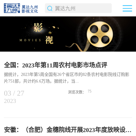
全国：2023年第11周农村电影市场点评
据统计，2023年第5周全国有26个省区市的82条农村电影院线订购影
片751部，共计约6.6万场。据统计，当...
03
/
27
75
浏览次数：
2023
前电影数字节目交易平台（www.dfcc.org.cn）可供订购影片超过4300
部，其中2021年以来出品的影片310余部。2023年第11周（3月11日-3
月17日）全国有29个省区市的139条农村电影院线订购影片1196部，
共计19万余场。订购方面，全国有8条院线订购过百部，凉山彝族自
治州农村数字电影中心以304部的成绩居首位；2条院线订购过万场，
安徽：（合肥）金穗院线开展2023年度放映设备巡检工作
其中大同市大影农村数字电影院线订购场次最多，达到1.1万场。放