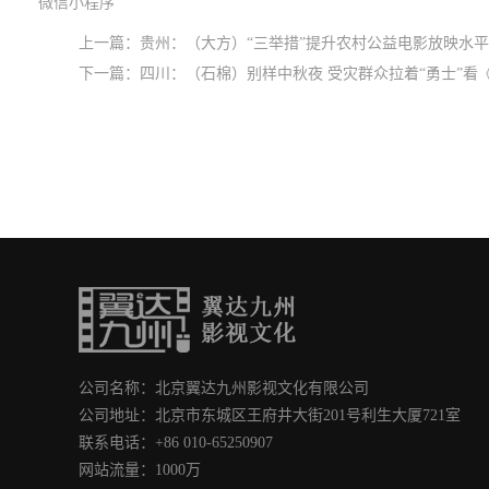
微信小程序
上一篇：
贵州：（大方）“三举措”提升农村公益电影放映水平
下一篇：
四川：（石棉）别样中秋夜 受灾群众拉着“勇士”看
公司名称：北京翼达九州影视文化有限公司
公司地址：北京市东城区王府井大街201号利生大厦721室
联系电话：+86 010-65250907
网站流量：1000万