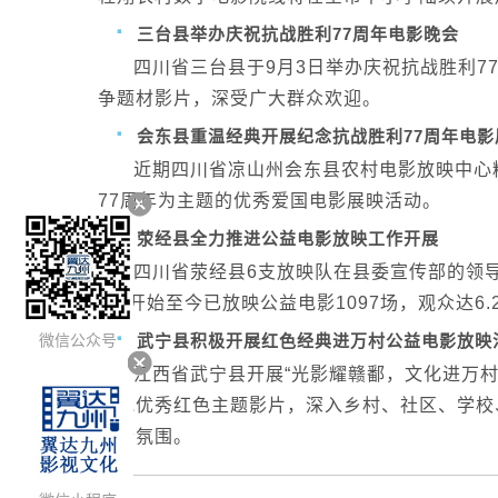
·
三台县举办庆祝抗战胜利77周年电影晚会
四川省三台县于9月3日举办庆祝抗战胜利7
争题材影片，深受广大群众欢迎。
·
会东县重温经典开展纪念抗战胜利77周年电影
近期四川省凉山州会东县农村电影放映中心
77周年为主题的优秀爱国电影展映活动。
·
荥经县全力推进公益电影放映工作开展
四川省荥经县6支放映队在县委宣传部的领导
1日开始至今已放映公益电影1097场，观众达
·
武宁县积极开展红色经典进万村公益电影放映
微信公众号
江西省武宁县开展“光影耀赣鄱，文化进万
一批优秀红色主题影片，深入乡村、社区、学校、广
社会氛围。