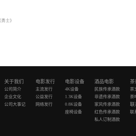
《勇士》
关于我们
电影发行
电影设备
酒品电影
茶
公司简介
主流发行
4K设备
民族传承酒款
茶
企业文化
公益发行
1.3K设备
非遗传承酒款
茶
联
公司大事记
网络发行
0.8K设备
家风传承酒款
座椅设备
红色传承酒款
联
私人订制酒款