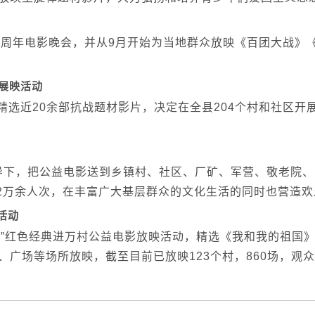
7周年电影晚会，并从9月开始为当地群众放映《百团大战》《
展映活动
精选近20余部抗战题材影片，决定在全县204个村和社区开
下，把公益电影送到乡镇村、社区、厂矿、军营、敬老院、中
6.2万余人次，在丰富广大基层群众的文化生活的同时也营造
活动
村”红色经典进万村公益电影放映活动，精选《我和我的祖国
场等场所放映，截至目前已放映123个村，860场，观众达5