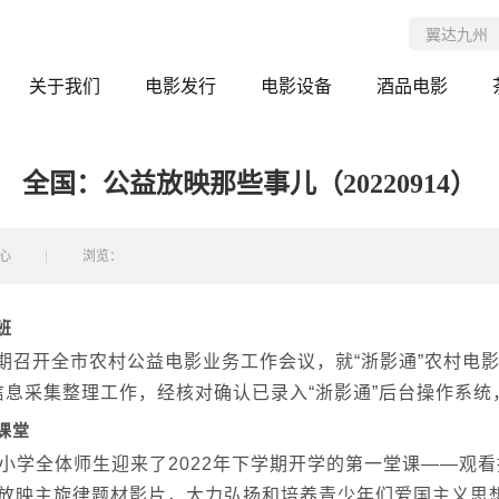
关于我们
电影发行
电影设备
酒品电影
全国：公益放映那些事儿（20220914）
心
浏览：
班
期召开全市农村公益电影业务工作会议，就“浙影通”农村电
人信息采集整理工作，经核对确认已录入“浙影通”后台操作系
课堂
小学全体师生迎来了2022年下学期开学的第一堂课——观
放映主旋律题材影片，大力弘扬和培养青少年们爱国主义思