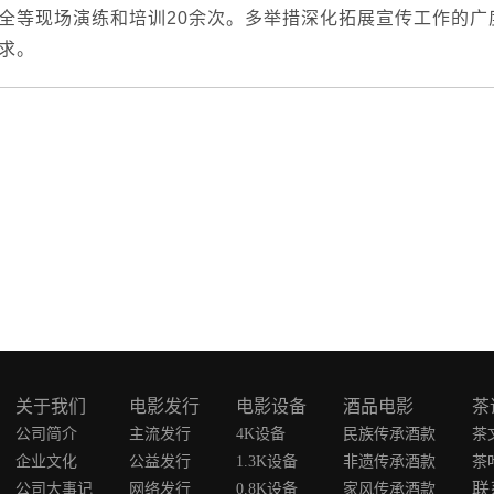
全等现场演练和培训20余次。多举措深化拓展宣传工作的广
求。
关于我们
电影发行
电影设备
酒品电影
茶
公司简介
主流发行
4K设备
民族传承酒款
茶
企业文化
公益发行
1.3K设备
非遗传承酒款
茶
联
公司大事记
网络发行
0.8K设备
家风传承酒款