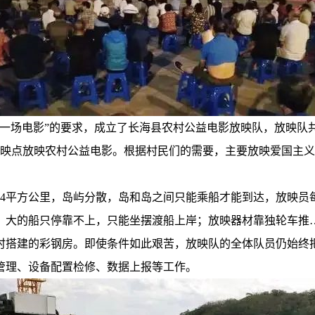
月一场电影”的要求，成立了长海县农村公益电影放映队，放映队
8个放映点放映农村公益电影。根据村民们的需要，主要放映爱国
0324平方公里，岛屿分散，岛和岛之间只能乘船才能到达，放映
；大的船只停靠不上，只能坐摆渡船上岸；放映器材靠独轮车推
时搭建的彩钢房。即使条件如此艰苦，放映队的全体队员仍始终
管理、设备配置检修、数据上报等工作。