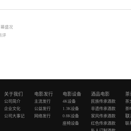
开幕盛况
点评
关于我们
电影发行
电影设备
酒品电影
茶
公司简介
主流发行
4K设备
民族传承酒款
茶
企业文化
公益发行
1.3K设备
非遗传承酒款
茶
联
公司大事记
网络发行
0.8K设备
家风传承酒款
座椅设备
红色传承酒款
联
私人订制酒款