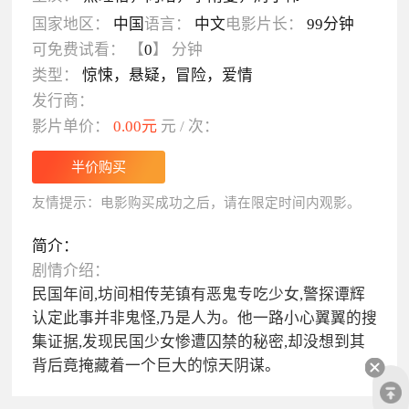
国家地区：
中国
语言：
中文
电影片长：
99分钟
可免费试看：
【
0
】
分钟
类型：
惊悚，悬疑，冒险，爱情
发行商：
影片单价：
0.00元
元 / 次：
友情提示：电影购买成功之后，请在限定时间内观影。
简介：
剧情介绍：
民国年间,坊间相传芜镇有恶鬼专吃少女,警探谭辉
认定此事并非鬼怪,乃是人为。他一路小心翼翼的搜
集证据,发现民国少女惨遭囚禁的秘密,却没想到其
背后竟掩藏着一个巨大的惊天阴谋。