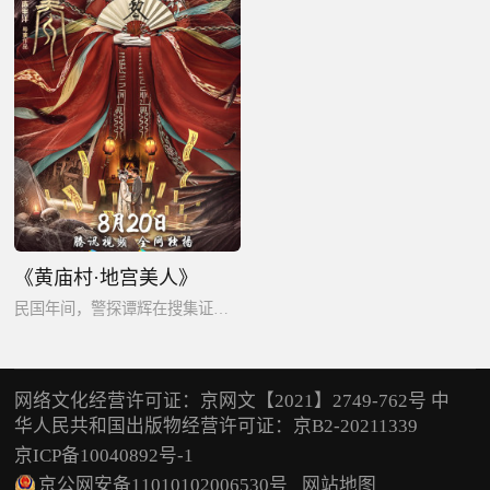
《黄庙村·地宫美人》
民国年间，警探谭辉在搜集证据的过程中,竟慢慢揭开了民国少女遭囚禁的惊天秘密。
网络文化经营许可证：京网文【2021】2749-762号 中
华人民共和国出版物经营许可证：京B2-20211339
京ICP备10040892号-1
京公网安备11010102006530号
网站地图