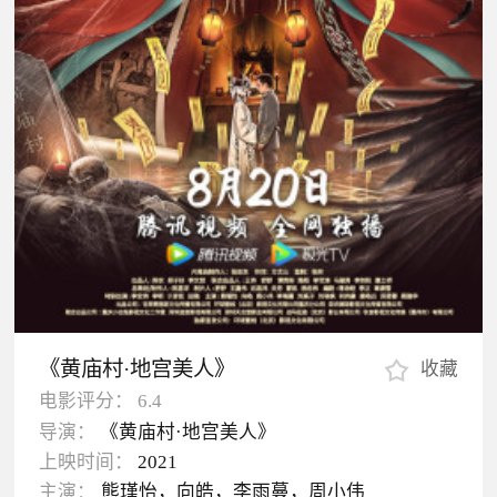
《黄庙村·地宫美人》
收藏
电影评分：
6.4
导演：
《黄庙村·地宫美人》
上映时间：
2021
主演：
熊瑾怡，向皓，李雨蔓，周小伟