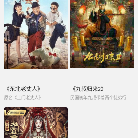
《东北老丈人》
《九叔归来2》
原名《上门老丈人》
民国初年九叔带着两个徒弟行医济世，却不曾想到：隐藏于吉祥镇的猫僵利用人性私欲助其开启黄河鬼棺，一场血案阴谋拉开序幕，九叔师徒为保乡民平安，展开了一场探索这场灵异事件背后。