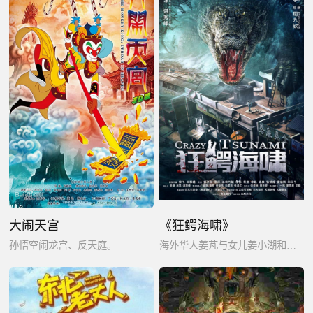
大闹天宫
《狂鳄海啸》
孙悟空闹龙宫、反天庭。
海外华人姜芃与女儿姜小湖和唐人街众人齐心协力与巨鳄奋力搏杀，并逐步揭开幕后真相。