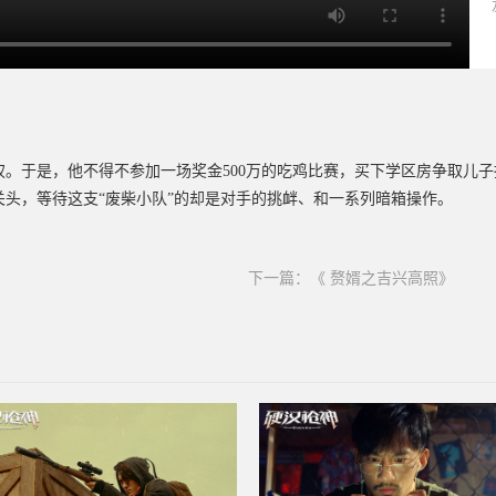
。于是，他不得不参加一场奖金500万的吃鸡比赛，买下学区房争取儿
头，等待这支“废柴小队”的却是对手的挑衅、和一系列暗箱操作。
下一篇：
《 赘婿之吉兴高照》