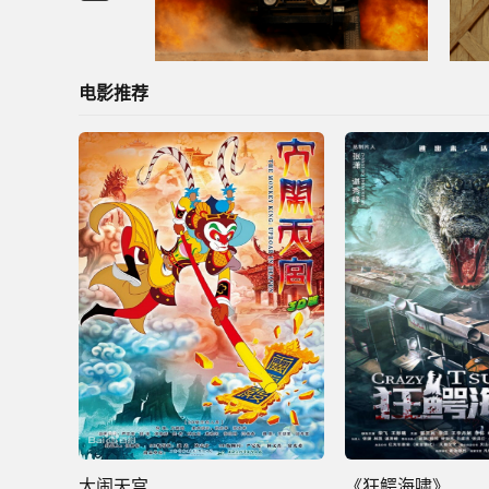
电影推荐
大闹天宫
《狂鳄海啸》