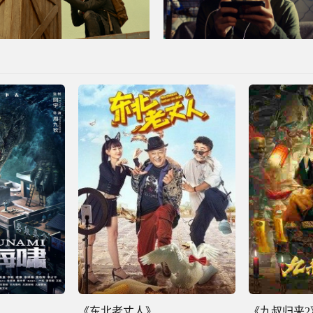
《东北老丈人》
《九叔归来2