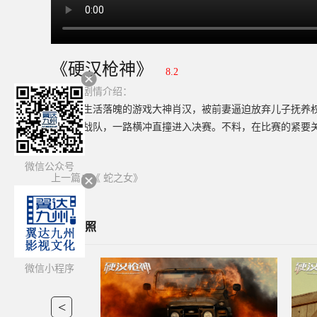
《硬汉枪神》
8.2
简介：
剧情介绍：
生活落魄的游戏大神肖汉，被前妻逼迫放弃儿子抚养权
战队，一路横冲直撞进入决赛。不料，在比赛的紧要关
微信公众号
上一篇：
《 蛇之女》
影片剧照
微信小程序
<