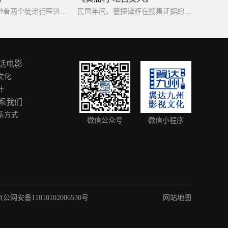
民国初年九叔带着两个徒弟行医济世，却不曾想到：隐藏于吉祥镇的猫僵利用人性私欲助其开启黄河鬼棺，一场血案阴谋拉开序幕，九叔师徒为保乡民平安，展开了一场探索这场灵异事件背后。
民国年间，警探谭辉在搜集证据的过程中,竟慢慢揭开了民国少女遭囚禁的惊天秘密。
话电影
文化
叶
系我们
系方式
微信公众号
微信小程序
京公网安备11010102006530号
网站地图