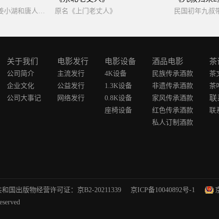
海外华人姜芃与女儿姜小湖和唐人街众人齐心协力与巨鳄奋力搏杀，并逐步揭开幕后真相。
原名《上门老丈人》
关于我们
电影发行
电影设备
酒品电影
茶
公司简介
主流发行
4K设备
民族传承酒款
茶
企业文化
公益发行
1.3K设备
非遗传承酒款
茶
联
公司大事记
网络发行
0.8K设备
家风传承酒款
座椅设备
红色传承酒款
联
私人订制酒款
和国出版物经营许可证：京B2-20211339
京ICP备10040892号-1
erved