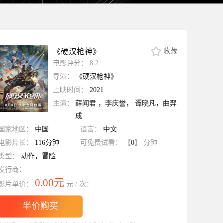
《硬汉枪神》
收藏
电影评分：
8.2
导演：
《硬汉枪神》
上映时间：
2021
主演：
薛闻君 ，李庆誉， 谭晓凡，曲羿
成
国家地区：
中国
语言：
中文
电影片长：
116分钟
可免费试看：
【
0
】
分钟
类型：
动作，冒险
发行商：
0.00元
影片单价：
元 / 次：