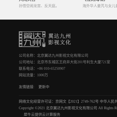
孙悟空闹龙宫、反天庭。
公司名称：北京翼达九州影视文化有限公司
公司地址：北京市东城区王府井大街201号利生大厦721室
联系电话：+86 010-65250907
网站流量：1000万
友情链接:
更新中
网络文化经营许可证：京网文【2021】2749-762号 中华人民共
Copyright ©2021 北京翼达九州影视文化有限公司 All Rights Res
犀牛云提供云计算服务