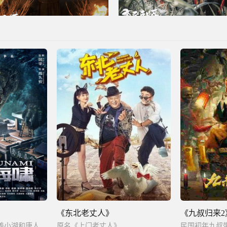
《东北老丈人》
《九叔归来2
海外华人姜芃与女儿姜小湖和唐人街众人齐心协力与巨鳄奋力搏杀，并逐步揭开幕后真相。
原名《上门老丈人》