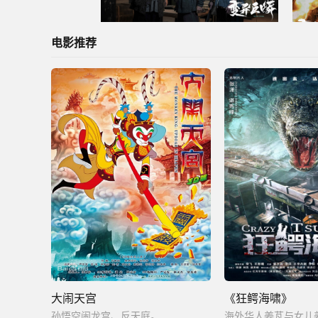
电影推荐
大闹天宫
《狂鳄海啸》
孙悟空闹龙宫、反天庭。