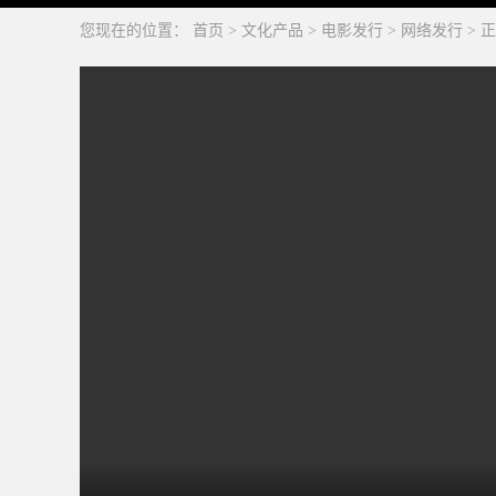
您现在的位置：
首页
>
文化产品
>
电影发行
>
网络发行
>
正