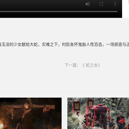
清玉洁的少女献给大蛇，灾难之下，村民各怀鬼胎人性百态，一场邪恶与
下一篇：
《 蛇之女》