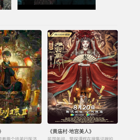
》
《黄庙村·地宫美人》
民国初年九叔带着两个徒弟行医济世，却不曾想到：隐藏于吉祥镇的猫僵利用人性私欲助其开启黄河鬼棺，一场血案阴谋拉开序幕，九叔师徒为保乡民平安，展开了一场探索这场灵异事件背后。
民国年间，警探谭辉在搜集证据的过程中,竟慢慢揭开了民国少女遭囚禁的惊天秘密。