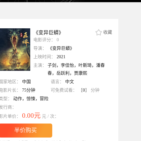
《变异巨蟒》
收藏
电影评分：
0
导演：
《变异巨蟒》
上映时间：
2021
主演：
子剑，李佳怡，叶斯琦，潘春
春，岳跃利，贾康熙
国家地区：
中国
语言：
中文
电影片长：
75分钟
可免费试看：
【
0
】
分钟
类型：
动作，惊悚，冒险
发行商：
0.00元
影片单价：
元 / 次：