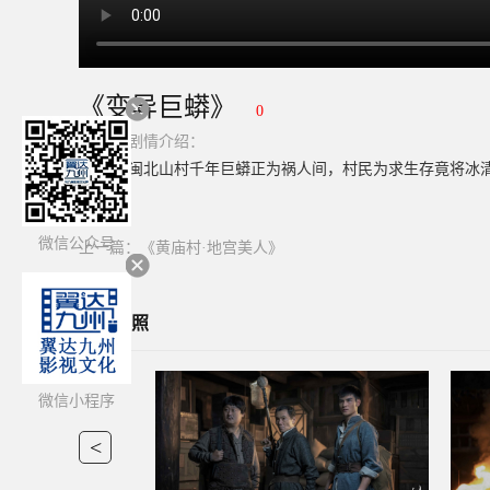
《变异巨蟒》
0
简介：
剧情介绍：
闽北山村千年巨蟒正为祸人间，村民为求生存竟将冰
微信公众号
上一篇：
《黄庙村·地宫美人》
影片剧照
微信小程序
<