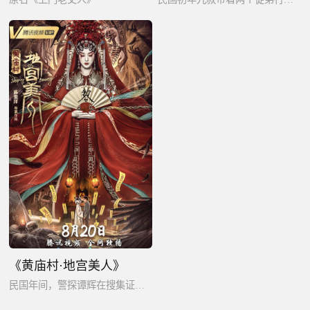
《黄庙村·地宫美人》
民国年间，警探谭辉在搜集证据的过程中,竟慢慢揭开了民国少女遭囚禁的惊天秘密。