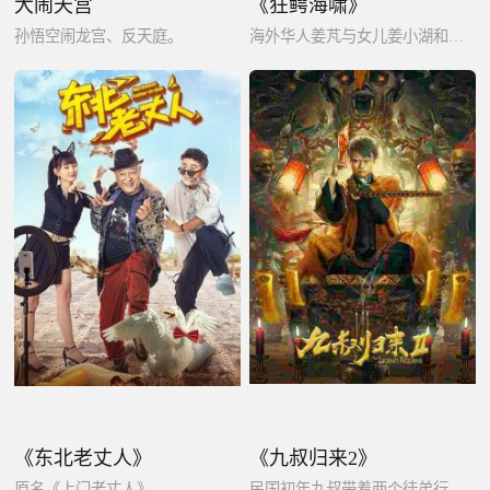
大闹天宫
《狂鳄海啸》
孙悟空闹龙宫、反天庭。
海外华人姜芃与女儿姜小湖和唐人街众人齐心协力与巨鳄奋力搏杀，并逐步揭开幕后真相。
《东北老丈人》
《九叔归来2》
原名《上门老丈人》
民国初年九叔带着两个徒弟行医济世，却不曾想到：隐藏于吉祥镇的猫僵利用人性私欲助其开启黄河鬼棺，一场血案阴谋拉开序幕，九叔师徒为保乡民平安，展开了一场探索这场灵异事件背后。