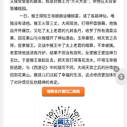
又接受金星的献策，假意封猴王为“齐天大圣”，命他在天宫掌
管蟠桃园。
一日，猴王得知王母娘娘设蟠桃宴，请了各路神仙，唯
独没有请他。猴王火冒三丈，大闹瑶池，打得杯盘狼藉，他独
自开怀痛饮，又吃了太上老君的九转金丹，收罗了所有酒菜瓜
果，回花果山与众猴摆开了神仙酒会。玉帝暴怒，倾天宫之兵
将，捉拿猴王。交战中猴王中了太上老君的暗算，不幸被擒。
老君将他送进炼丹炉，结果不但没有烧死，反使猴王更加神力
无比。于是猴王奋起反击，把天宫打得落花流水，吓得玉帝狼
狈逃跑，与《西游记》中的描写不同，大闹天宫之后的孙悟空
回到花果山，跟孩儿们过起了幸福的生活，这点修改更加体现
了对孙悟空反抗精神的肯定。