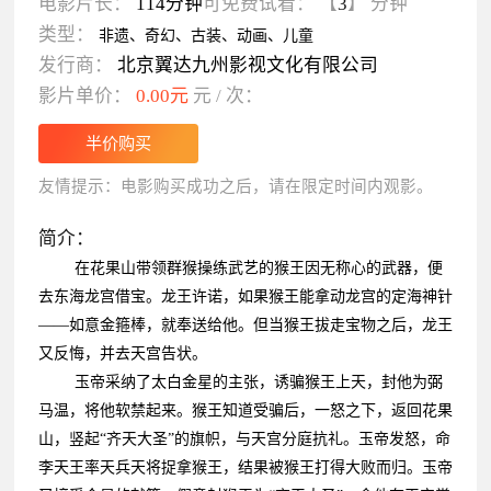
电影片长：
114分钟
可免费试看：
【
3
】
分钟
类型：
非遗、奇幻、古装、动画、儿童
发行商：
北京翼达九州影视文化有限公司
影片单价：
0.00元
元 / 次：
友情提示：电影购买成功之后，请在限定时间内观影。
简介：
在花果山带领群猴操练武艺的猴王因无称心的武器，便
去东海龙宫借宝。龙王许诺，如果猴王能拿动龙宫的定海神针
——如意金箍棒，就奉送给他。但当猴王拔走宝物之后，龙王
又反悔，并去天宫告状。
玉帝采纳了太白金星的主张，诱骗猴王上天，封他为弼
马温，将他软禁起来。猴王知道受骗后，一怒之下，返回花果
山，竖起“齐天大圣”的旗帜，与天宫分庭抗礼。玉帝发怒，命
李天王率天兵天将捉拿猴王，结果被猴王打得大败而归。玉帝