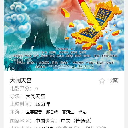
大闹天宫
收藏
电影评分：
9
导演：
大闹天宫
上映时间：
1961年
主演：
主要配音：邱岳峰、富润生、毕克
国家地区：
中国
语言：
中文（普通话）