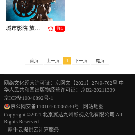
城市影院 放映设备
购买
首页
上一页
1
下一页
尾页
网络文化经营许可证：京网文【2021】2749-762号 中
华人民共和国出版物经营许可证：京B2-20211339
京ICP备10040892号-1
京公网安备11010102006530号
网站地图
Copyright ©2021 北京翼达九州影视文化有限公司 All
Rights Reserved
犀牛云提供云计算服务