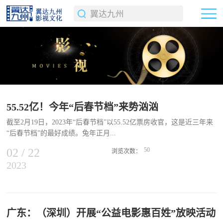
55.52亿！今年“后春节档”来势汹汹
截至2月19日，2023年“后春节档”以55.52亿票房收官，这是近三年来
“后春节档”的最好成绩。兔年正月...
02
/
22
50
浏览次数：
2023
初一，春节档电影开映，电影院迎来了近几年少有的观影热潮。影院
检票口排着长长的队伍，等待区的座椅上没有空位，许多人手捧爆米
花和饮料站着等待电影开场。影厅内座无虚席，由于人多稍显嘈杂，
与以往不同的是，除了年轻人还有许多老人和孩子，电影市场复苏的
迹象逐渐显现。最终春节档以67.58亿票房收官。春节档后，新片迅
广东：（深圳）开展“公益电影惠百姓”放映活动
速接棒，市场上几乎每周都有新片上映，定档影片接连不断。与前两