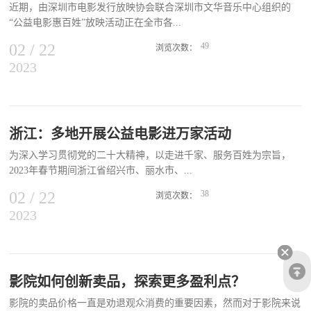
近期，由深圳市电影发行放映协会联合深圳市文华音乐中心组织的
年冷清的“后春节档”相比，今年“后春节档”显得“生机勃勃”。数据显
“公益电影惠百姓”放映活动正在全市各...
示，2023年正月初七到正月十五的票房产出超过2019年疫情前同期票
房，即使以广义“后春节档”票房考量，正月初七至正月二十九超55亿
02
/
22
49
浏览次数：
也是三年来的最高票房。“后春节档”新片类型丰富“后春节档”的概念
2023
街道社区、广场、工业园、学校等地点巡回开展。2月6日晚，活动在
最早由中国电影评论学会会长饶曙光提出。饶曙光告诉记者，“后春
竹盛花园居民小区举行首场放映，现场坐满了男女老少，每个人脸上
节档”的概念可以分为狭义和广义，狭义“后春节档”即正月初七到正
都洋溢着喜悦，随着喜剧片《发财日记》的放映及300多份福利彩票
月十五，广义“后春节档”则指春节档后至正月结束。他说，提出这样
的派发，现场洋溢着一片欢乐祥和的气氛。小区居民杨光元高兴地
一个概念，是希望春节档之后有更多的新片上映，能够延续春节档的
说：“春暖花开，正是奋发向上的季节。在这个时间节点，为群众放
浙江：多地开展公益电影进万家活动
观影热潮，让中国电影市场更加有序旺盛。猫眼分析师刘振飞介绍，
映喜闻乐见的露天电影，真是亲民众、接地气，喜上加喜。”2月18日
从影片整体票房进度来看，经过春节档半个月的释放，春节档影片累
为深入学习贯彻党的二十大精神，以走进千家、服务百姓为宗旨，
晚在福田区竹园社区放映了历史题材电影《南京！南京》，现场观众
计进度普遍都到了八成到九成之间，上映三周后市场是需要新片供应
2023年春节期间浙江省绍兴市、丽水市、...
聚精会神观看影片，看到片中那些沉重的画面时情不自禁流下悲愤的
的，这对于“后春节档”市场热度的维持有着重要...
泪水，激发大家强烈的爱国热情。深圳市文华音乐中心刘代䘵理事长
02
/
22
38
浏览次数：
表示：“此次活采用菜单式的影片库供大家挑选影片放映，希望大家
2023
宁波等地积极开展公益电影放映活动，进一步满足基层群众文化需
喜欢。未来要更贴近生活，为社区居民服好务、办实事，让他们感受
求，丰富广大群众文化生活，凝聚奋进新时代新征程的强大力量。绍
到社会大家庭的温暖。”“公益电影惠百姓”放映活动是贯彻落实党的
兴新世纪院线公司的放映员们奔赴乡村、广场、文化礼堂、企业等
二十大精神，促进文化服务均等化、加强和谐社会建设的具体举措，
地，为广大市民朋友、一线工作者送去了节日丰盛的精神文化大餐。
通过放映爱国主义题材电影，唱响主旋律，弘扬正能量，努力实现
院线下辖各放映单位高度重视、充分准备，除了做好对放映设备的检
影院如何创新卖品，探索更多盈利点？
好、维护好、发展好人民群众基本文化权益。活动受到社区居民的欢
查和调试，还在放映前播放符合主题的歌曲，张挂横幅、摆放宣传
迎和好评，纷纷表示希望这种公益放映活动能长久持续下去。
影院的卖品价格一直是劝退观众消费的重要因素，然而对于影院来说
板、放映幻灯片等多种形式来烘托气氛，并精心挑选了《万里归途》