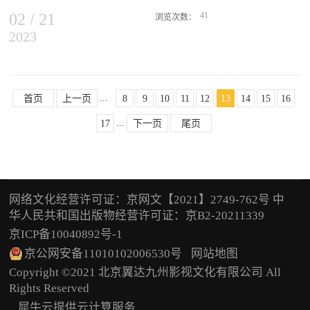
特别的零食以及打健康牌的食品。万达电影...
疑题材影片《远山淡影》以及纪录电影《京剧搜孤救孤》等。01 “我
02
/
21
41
浏览次数：
们的中国梦——文化进万家”公益电影放映火热开展由中央宣传部、
2023
设备，拥有广西农村电影放映设备维修站。为做好2023年度公益电影
中央文明办、文化和旅游部、国家广播电视总局、中央广播电视总
放映工作，保障全年放映进度，提升农村公益电影放映质量，院线于
台、中国文联联合主办的2023年“我们的中国梦——文化进万家”活动
近日启动2023年放映设备巡检工作。2月7日至10日，第一轮放映设备
1月1日正式启动。全国各地公益电影放映单位结合当地实际，开展形
巡检先后深入贵港市八桂电影放映公司、武宣县仙城电影放映公司、
式多样的放映活动，为元旦和新春佳节营造欢乐祥和、喜庆热烈的浓
...
象州县民福电影放映公司。现场主要对投影机做亮度检测，光通清
首页
上一页
8
9
10
11
12
13
14
15
16
厚节日氛围。北京市“我们的中国梦——文化进万家”公益电影主题放
洁，播放器及功放电路除尘，解决小故障，同时通过实操演示针对各
映活动落在实处，全市3739套公益电影放映设备，每套免费放映不少
...
17
下一页
尾页
类设备故障问题向放映员进行了讲解和解答，对可能存在的问题进行
于3场，总计放映不少于11217场，给市民送...
沟通。 在维修期间，广西八桂农村院线巡检人员与当地放映工作负
责人就放映员在工作中存在的困难和问题、农民群众观影情况、观众
对影片节目的需求等方面进行了交流与探讨。 广西壮族自治区电影
局近三年来对全区农村公益电影超期服役的放映设备进行了升级换
网络文化经营许可证：京网文【2021】2749-762号 中
代。根据相关工作部署，广西八桂农村院线将挑起设备巡检重担，确
华人民共和国出版物经营许可证：京B2-20211339
保电影放映设备能够高效、稳定运行，为2023年农村公益电影放映工
京ICP备10040892号-1
作的开展做好充分准备，为保障全区农村公益电影放映工作的顺利进
行打下良好基础。
京公网安备11010102006530号
网站地图
Copyright ©2021 北京翼达九州影视文化有限公司 All
Rights Reserved
犀牛云提供云计算服务