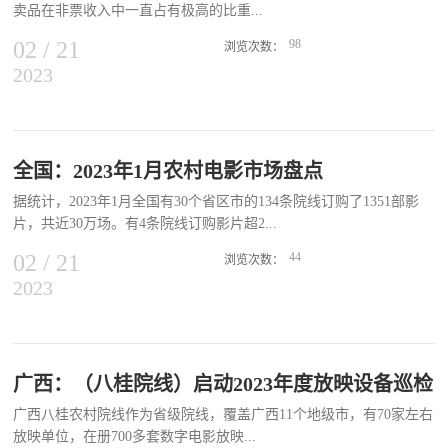
卖品在非票收入中一直占有极高的比重...
《峰爆》《孙悟空大战红孩儿》等主旋律影片和地方戏曲片，用优秀
电影展映的形式学习宣传贯彻党的二十大精神。丽水市时代农村数字
02
/
21
98
浏览次数：
电影有限公司精选《万里归途》《妈妈！》《刀锋行动》等影片，从
2023
，面对这些问题，卖品该如何定价？怎样创新？除卖品外还有什么可
春节至3月底前在城区、开发区等6个街道30多个点位开展放映活动
以做的？01 激发消费者对卖品的购买欲卖品价格太高影响消费者购
200场，惠及群众2万人次。 本次活动为全市2023年度的公益电影放
买。一般都是家人、朋友一起去观影，几张电影票的价格也不算便
映拉开序幕，未来还将开展丰富多样的主题放映活动，加快各类固定
宜，如果卖品价格设置过高，一些观众就会选择不买或者自带，这和
放映点建设，提高各放映点的放映质量和公共文化服务水平，扩大公
影院想要实现卖品销量暴增的初衷就背道而驰了，所以小艾建议，影
全国：2023年1月农村电影市场盘点
益电影受众群体和覆盖面，为全面高质量完成本年度公益电影放映任
院在卖品价格上要适当亲民，不能虚高。想要提高卖品收入，光靠提
务谋新篇、创新路、开新局。此外，宁波市新农村数字电影院线有限
据统计，2023年1月全国有30个省区市的134条院线订购了1351部影
高单品价格不可行，影院可以设计一些套餐或组合销售的方法以吸引
公司也开展了“我们的中国梦——文化进万家”公益电影展映活动，在
片，共近30万场。有4条院线订购影片超2...
消费者的做法可以借鉴。但不管怎么说，要真正体现出优惠的诚意，
春节期间向百姓献上丰盛的文化大餐，受到各地区群众的热烈欢迎。
让优惠感觉得到。同时，利用价格锚定的方法，让高价商品或非会员
02
/
21
44
浏览次数：
价格作为心理参照，激发消费者购买你想要推销的商品或推广会员。
2023
00部，3条院线订购场次超2万场，其中江西欣荣农村数字电影院线有
可以利用影院App、微信小程序等多种形式鼓励消费者线上下单影院
限公司表现较为突出，订购270余部影片约5万场。放映数据回传方
取货或鼓励联合其他商家提供商品和服务。02 卖品创新要与时俱进
面，北京世纪东方数字电影院线有限公司回传放映卡次数较多，约
虽然爆米花、可乐和瓶装水仍是影院卖品销售的大头，但仍要注意了
2200次；黑龙江龙脉新农村数字电影院线有限公司回传放映场次最
解和研究消费潮流。通过这样，引进一些适合消费潮流的卖品或选择
多，约1.2万场。 当前电影数字节目交易平台（www.dfcc.org.cn）可
广西：（八桂院线）启动2023年度放映设备巡检
这类商家进行合作可有效提升购买率。毕竟时代变了，人们的观念和
供订购影片4200余部，其中2021年以来出品的影片280余部。平台新
口味发生了变化，影院卖品也要与时俱进。现在的观众，他们最想要
广西八桂农村院线作为省级院线，覆盖广西11个地级市，有70家左右
上影片中可关注城市影院票房过亿影片《哥，你好》《外太空的莫扎
的除了是可乐、爆米花，还要咖啡、奶茶、造型独特的冰激凌、口味
放映单位，在册700多套数字电影放映...
特》《暗恋·橘生淮南》、扫黑除恶题材影片《东北警察故事》、悬